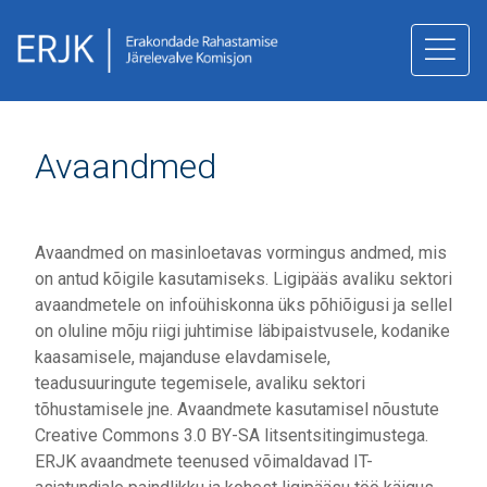
juurde
Avaandmed
Avaandmed on masinloetavas vormingus andmed, mis
on antud kõigile kasutamiseks. Ligipääs avaliku sektori
avaandmetele on infoühiskonna üks põhiõigusi ja sellel
on oluline mõju riigi juhtimise läbipaistvusele, kodanike
kaasamisele, majanduse elavdamisele,
teadusuuringute tegemisele, avaliku sektori
tõhustamisele jne. Avaandmete kasutamisel nõustute
Creative Commons 3.0 BY-SA litsentsitingimustega.
ERJK avaandmete teenused võimaldavad IT-