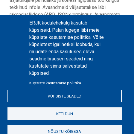
asjatundjale paindlikku ja kohest ligipääsu töö käigus
tekkinud infole. Avaandmeid väljastatakse läbi
rakendusliidese (API) JSON-vormingus. Avaandmete
API dokumentatsiooni leiate lehelt:
ERJK kodulehekülg kasutab
https://erjk.ee/avaandmed
.
küpsiseid. Palun lugege läbi meie
Küsimuste korral kirjutage
erjk@riigikogu.ee
.
küpsiste kasutamise poliitika. Võite
küpsistest igal hetkel loobuda, kui
muudate enda kasutuses oleva
seadme brauseri seadeid ning
kustutate sinna salvestatud
küpsised.
Küpsiste kasutamise poliitika
KÜPSISTE SEADED
location_on
Lossi plats 1a, 15165 Tallinn
asukoht
call
+372 631 6671
telefoni number
mail_outline
KEELDUN
erjk@riigikogu.ee
e-posti aadress
Küpsiste kasutamise poliitika
Sisukaart
NÕUSTU KÕIGEGA